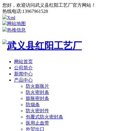
您好，欢迎访问武义县红阳工艺厂官方网站！
热线电话:
13967961528
Xml
网站地图
热推信息
网站首页
公司简介
新闻中心
产品中心
防火膨胀片
防火密封条
膨胀密封条
防烟条
防火密封件
包覆式防火密封条
医用止血带
外贸出口