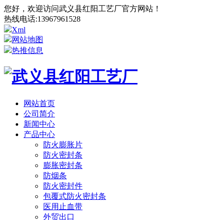
您好，欢迎访问武义县红阳工艺厂官方网站！
热线电话:
13967961528
Xml
网站地图
热推信息
网站首页
公司简介
新闻中心
产品中心
防火膨胀片
防火密封条
膨胀密封条
防烟条
防火密封件
包覆式防火密封条
医用止血带
外贸出口