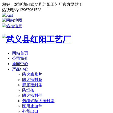
您好，欢迎访问武义县红阳工艺厂官方网站！
热线电话:
13967961528
Xml
网站地图
热推信息
网站首页
公司简介
新闻中心
产品中心
防火膨胀片
防火密封条
膨胀密封条
防烟条
防火密封件
包覆式防火密封条
医用止血带
外贸出口