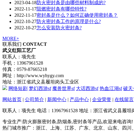
2023-04-18
防火密封条是由哪些材料制成的?
2022-11-17
阻燃密封条有哪些特性?
2022-11-17
密封条是什么？如何正确使用密封条？
2022-10-27
防火密封条工作的原理是什么?
2022-10-27
怎么安装防火密封条?
MORE+
联系我们
CONTACT
武义红阳工艺厂
联系人：项先生
手机：13967961528
传真：0579-87665218
网址：http://www.wyhygy.com
地址：浙江省武义县履坦岗头工业区
网络短剧
梦幻西游sf
魔兽世界sf
大话西游sf
热血江湖sf
破天
网站首页
|
公司简介
|
新闻中心
|
产品中心
|
企业荣誉
|
在线留言
联系人：项先生
电话：13967961528
地址：浙江省武义县履坦
专业生产:防火膨胀密封条,防烟条,密封条等产品,欢迎来电咨询!
热门城市推广：浙江、上海、江苏、广东、北京、山东、四川