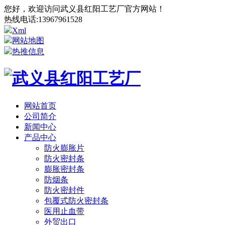
您好，欢迎访问武义县红阳工艺厂官方网站！
热线电话:
13967961528
Xml
网站地图
热推信息
网站首页
公司简介
新闻中心
产品中心
防火膨胀片
防火密封条
膨胀密封条
防烟条
防火密封件
包覆式防火密封条
医用止血带
外贸出口