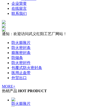
企业荣誉
在线留言
联系我们
通知：欢迎访问武义红阳工艺厂网站！
防火膨胀片
防火密封条
膨胀密封条
防烟条
防火密封件
包覆式防火密封条
医用止血带
外贸出口
MORE+
热销产品
HOT PRODUCT
防火膨胀片