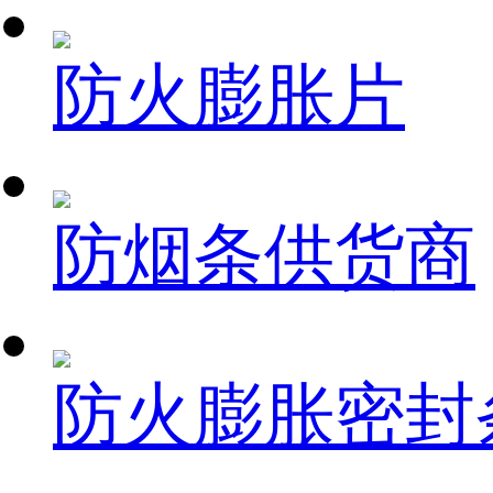
防火膨胀片
防烟条供货商
防火膨胀密封