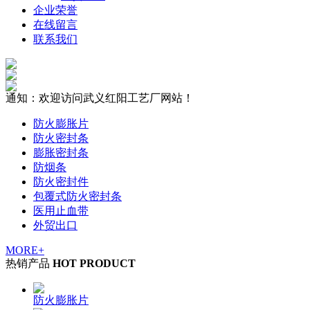
企业荣誉
在线留言
联系我们
通知：欢迎访问武义红阳工艺厂网站！
防火膨胀片
防火密封条
膨胀密封条
防烟条
防火密封件
包覆式防火密封条
医用止血带
外贸出口
MORE+
热销产品
HOT PRODUCT
防火膨胀片