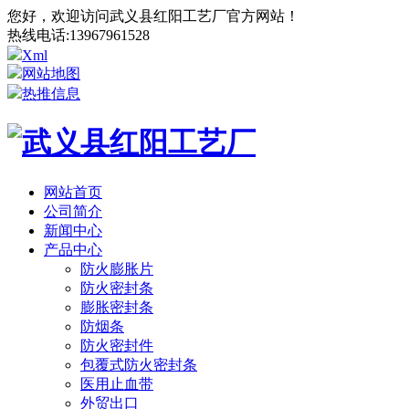
您好，欢迎访问武义县红阳工艺厂官方网站！
热线电话:
13967961528
Xml
网站地图
热推信息
网站首页
公司简介
新闻中心
产品中心
防火膨胀片
防火密封条
膨胀密封条
防烟条
防火密封件
包覆式防火密封条
医用止血带
外贸出口