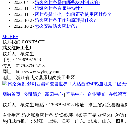
2023-04-18
防火密封条是由哪些材料制成的?
2022-11-17
阻燃密封条有哪些特性?
2022-11-17
密封条是什么？如何正确使用密封条？
2022-10-27
防火密封条工作的原理是什么?
2022-10-27
怎么安装防火密封条?
MORE+
联系我们
CONTACT
武义红阳工艺厂
联系人：项先生
手机：13967961528
传真：0579-87665218
网址：http://www.wyhygy.com
地址：浙江省武义县履坦岗头工业区
网络短剧
梦幻西游sf
魔兽世界sf
大话西游sf
热血江湖sf
破天
网站首页
|
公司简介
|
新闻中心
|
产品中心
|
企业荣誉
|
在线留言
联系人：项先生
电话：13967961528
地址：浙江省武义县履坦
专业生产:防火膨胀密封条,防烟条,密封条等产品,欢迎来电咨询!
热门城市推广：浙江、上海、江苏、广东、北京、山东、四川